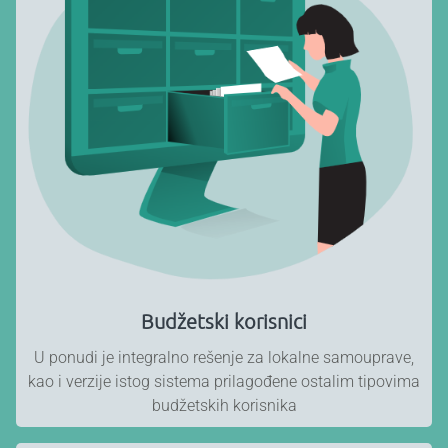
Budžetski korisnici
U ponudi je integralno rešenje za lokalne samouprave,
kao i verzije istog sistema prilagođene ostalim tipovima
budžetskih korisnika