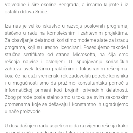
Vojvodine i šire okoline Beograda, a imamo klijente i iz
ostalih delova Srbije.
Iza nas je veliko iskustvo u razvoju poslovnih programa,
stečeno u radu na kompleksnim i zahtevnim projektima.
Za obavljanje delatnosti koristimo moderne alate za izradu
programa, koji su uredno licencirani. Posedujemo takođe i
stručne sertifikate od strane Microsofta, na čija smo
rešenja najviše i oslonjeni. U ispunjavanju korisničkih
zahteva uvek težimo praktičnim i fokusiranim rešenjima,
koja će na duži vremenski rok zadovoljiti potrebe korisnika
i u mogućnosti smo da pružimo konsultantsku pomoć u
informatičkoj primeni kod brojnih privrednih delatnosti.
Zbog prirode posla stalno smo u toku sa svim zakonskim
promenama koje se dešavaju i konstantno ih ugrađujemo
u naše proizvode.
U dosadašnjem radu uspeli smo da razvijemo rešenja kako
za preduzeća i preduzetnike, tako i za lokalne samouprave