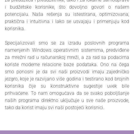
i budžetske korisnike, što dovoljno govori o našem
potencijalu. Naša rešenja su istestirana, optimizovana,
praktična i intuitivna i lako se usvajaju i primenjuju kod
korisnika.
Specijalizovali smo se za izradu poslovnih programa
namenjenih Windows operativnim sistemima, predviđene
za mrežni rad u računarskoj mreži, a za rad sa podacima
koriste moderne relacione baze podataka. Ono na čega
smo ponosni je da svi naši proizvodi imaju zajedničko
jezgro, koje je razvijano više godina i testirano kod brojnih
korisnika čije su konstruktivne sugestije uvek bile
prihvaćene. To nam omogućava da se svako poboljšanje
naših programa direktno uključuje u sve naše proizvode,
tako da korist imaju svi naši postojeći korisnici.