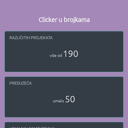
Clicker u brojkama
RAZLIČITIH PROJEKATA
190
više od
PREDUZEĆA
50
umalo